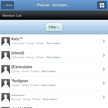
Poésie - Archives de Toute La Poésie - 2005 - 2006
← Home
Member List
Filter »
Кя!z™
1,051 posts · Group: TLPsien ·
Find content
(cloud)
1,501 posts · Group: TLPsien ·
Find content
(K)niculaire
1 posts · Group: TLPsien ·
Find content
*forligner
0 posts · Group: TLPsien ·
Find content
-----------
88 posts · Group: TLPsien ·
Find content