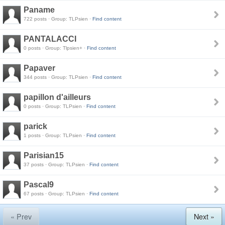
Paname
722 posts · Group: TLPsien ·
Find content
PANTALACCI
0 posts · Group: Tlpsien+ ·
Find content
Papaver
344 posts · Group: TLPsien ·
Find content
papillon d'ailleurs
0 posts · Group: TLPsien ·
Find content
parick
1 posts · Group: TLPsien ·
Find content
Parisian15
37 posts · Group: TLPsien ·
Find content
Pascal9
67 posts · Group: TLPsien ·
Find content
« Prev
Next »