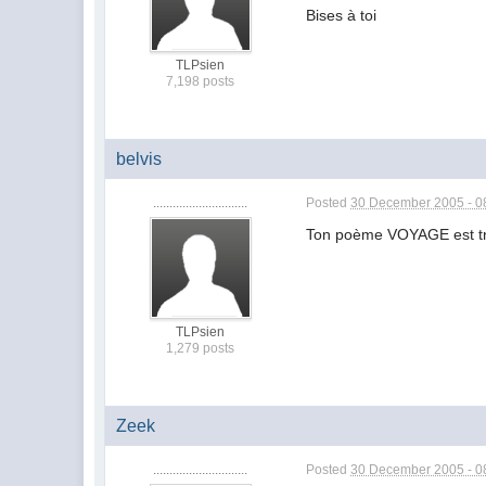
Bises à toi
TLPsien
7,198 posts
belvis
.............................
Posted
30 December 2005 - 0
Ton poème VOYAGE est tr
TLPsien
1,279 posts
Zeek
.............................
Posted
30 December 2005 - 0