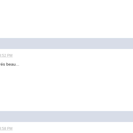
8:52 PM
és beau...
8:58 PM