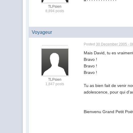
TLPsien
8,894 posts
Voyageur
.............................
Posted
30 December 2005 - 0
Mais David, tu es vraiment
Bravo !
Bravo !
Bravo !
TLPsien
1,847 posts
Tu as bien fait de venir n
adolescence, pour qui d'au
Bienvenu Grand Petit Poèt