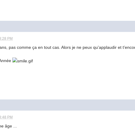
8:28 PM
ans, pas comme ça en tout cas. Alors je ne peux qu'applaudir et t'encour
 Année
8:48 PM
e âge ...