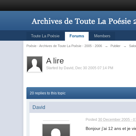
Toute La Poésie
Forums
Members
Poésie - Archives de Toute La Poésie - 2005 - 2006
→
Publier
→
Salo
A lire
Started by
David
,
Dec 30 2005 07:14 PM
20 replies to this topic
David
.............................
Posted
30 December 2005 - 0
Bonjour j'ai 12 ans et je v