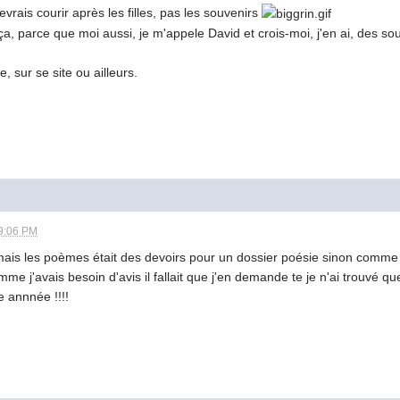
vrais courir après les filles, pas les souvenirs
a, parce que moi aussi, je m'appele David et crois-moi, j'en ai, des sou
, sur se site ou ailleurs.
9:06 PM
mais les poèmes était des devoirs pour un dossier poésie sinon comme le d
me j'avais besoin d'avis il fallait que j'en demande te je n'ai trouvé q
e annnée !!!!