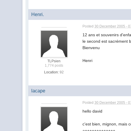
Henri.
.............................
Posted
30 December 2005 - 0
12 ans et souvenirs d'enf
le second est sacrément bi
Bienvenu
Henri
TLPsien
1,774 posts
Location:
92
lacape
.............................
Posted
30 December 2005 - 0
hello david
c'est bien, mignon, mais co
a+++++++++++++