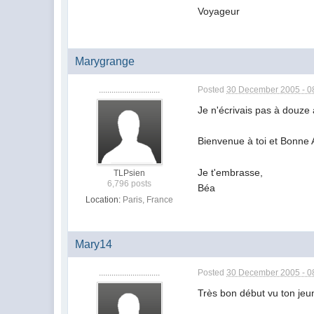
Voyageur
Marygrange
.............................
Posted
30 December 2005 - 0
Je n'écrivais pas à douze 
Bienvenue à toi et Bonne
Je t'embrasse,
TLPsien
6,796 posts
Béa
Location:
Paris, France
Mary14
.............................
Posted
30 December 2005 - 0
Très bon début vu ton jeun