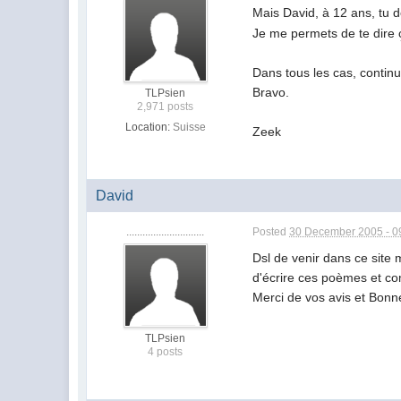
Mais David, à 12 ans, tu de
Je me permets de te dire ç
Dans tous les cas, continue
Bravo.
TLPsien
2,971 posts
Location:
Suisse
Zeek
David
.............................
Posted
30 December 2005 - 0
Dsl de venir dans ce site 
d'écrire ces poèmes et com
Merci de vos avis et Bonn
TLPsien
4 posts