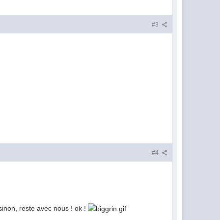
#3
#4
 sinon, reste avec nous ! ok !