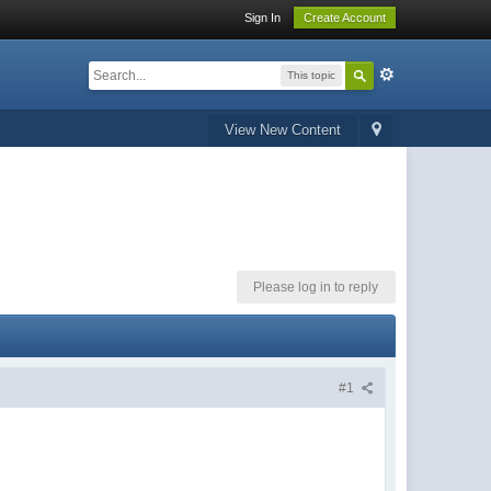
Sign In
Create Account
This topic
View New Content
Please log in to reply
#1