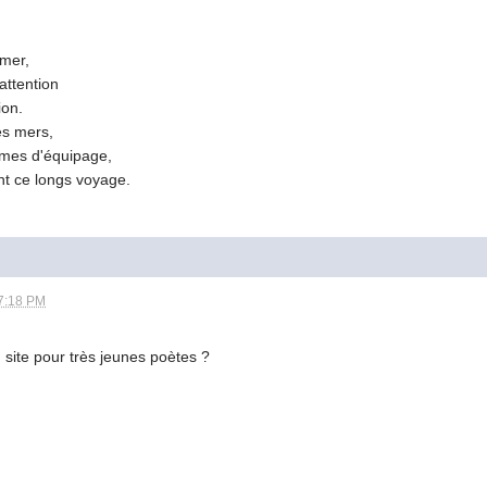
 mer,
attention
ion.
es mers,
mmes d'équipage,
nt ce longs voyage.
7:18 PM
 site pour très jeunes poètes ?