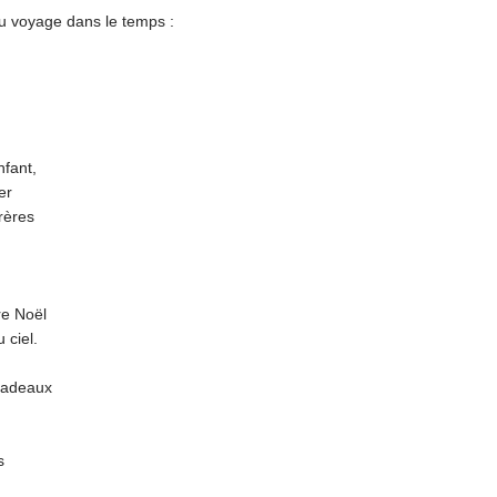
u voyage dans le temps :
nfant,
er
rères
re Noël
 ciel.
cadeaux
s