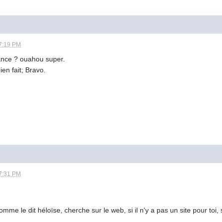
7:19 PM
ance ? ouahou super.
en fait; Bravo.
7:31 PM
mme le dit héloïse, cherche sur le web, si il n'y a pas un site pour toi,