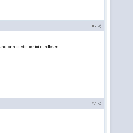
#6
ager à continuer ici et ailleurs.
#7