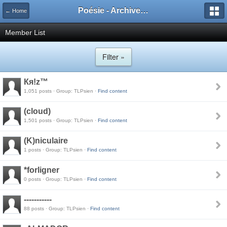
Poésie - Archives de Toute La Poésie - 2005 - 2006
← Home
Member List
Filter »
Кя!z™
1,051 posts · Group: TLPsien ·
Find content
(cloud)
1,501 posts · Group: TLPsien ·
Find content
(K)niculaire
1 posts · Group: TLPsien ·
Find content
*forligner
0 posts · Group: TLPsien ·
Find content
-----------
88 posts · Group: TLPsien ·
Find content