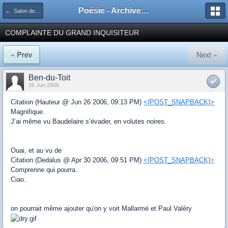
Poésie - Archives de Toute La Poésie - 2005 - 2006
← Salon de publication principal
COMPLAINTE DU GRAND INQUISITEUR
« Prev
Next »
Ben-du-Toit
26 Jun 2006
Citation (Hauteur @ Jun 26 2006, 09:13 PM)
<{POST_SNAPBACK}>
Magnifique.
J’ai même vu Baudelaire s’évader, en volutes noires.
Ouai, et au vu de
Citation (Dedalus @ Apr 30 2006, 09:51 PM)
<{POST_SNAPBACK}>
Comprenne qui pourra.
Ciao.
on pourrait même ajouter qu'on y voit Mallarmé et Paul Valéry