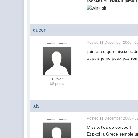
Reviens ou reste à jamais 
ducon
.............................
Posted
11 December 2006 - 1
j'aimerais que missix trad
et puis je ne peux pas re
TLPsien
88 posts
.ds.
.............................
Posted
11 December 2006 - 1
Miss X t'es de corvée !
Et pkoi la Grèce semble u