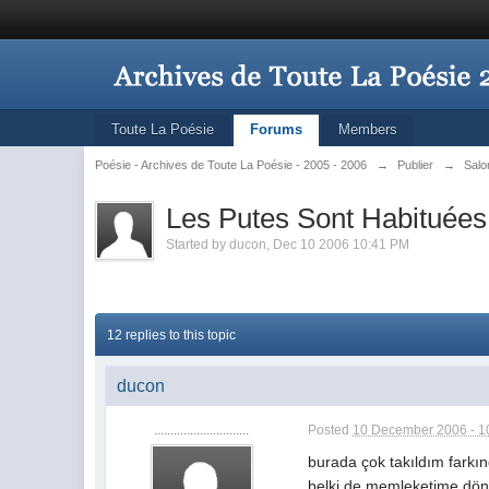
Toute La Poésie
Forums
Members
Poésie - Archives de Toute La Poésie - 2005 - 2006
→
Publier
→
Salo
Les Putes Sont Habituées
Started by
ducon
,
Dec 10 2006 10:41 PM
12 replies to this topic
ducon
.............................
Posted
10 December 2006 - 1
burada çok takıldım farkın
belki de memleketime döns