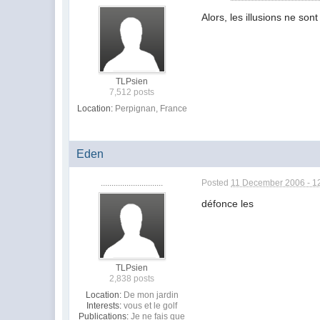
Alors, les illusions ne sont
TLPsien
7,512 posts
Location:
Perpignan, France
Eden
.............................
Posted
11 December 2006 - 1
défonce les
TLPsien
2,838 posts
Location:
De mon jardin
Interests:
vous et le golf
Publications:
Je ne fais que