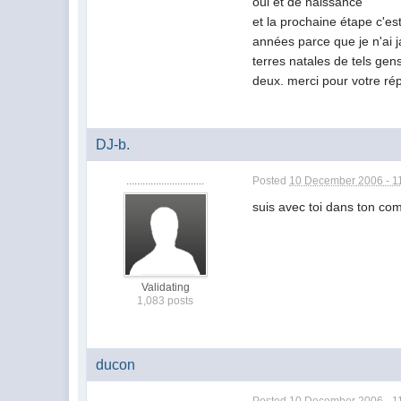
oui et de naissance
et la prochaine étape c'es
années parce que je n'ai 
terres natales de tels gens
deux. merci pour votre rép
DJ-b.
.............................
Posted
10 December 2006 - 1
suis avec toi dans ton co
Validating
1,083 posts
ducon
.............................
Posted
10 December 2006 - 1