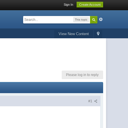
Sign In
Create Account
This topic
View New Content
Please log in to reply
#1