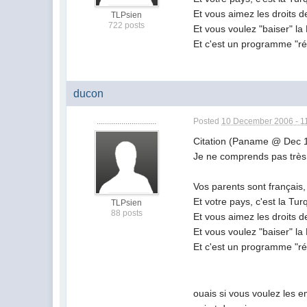
Et vous aimez les droits 
TLPsien
722 posts
Et vous voulez "baiser" la
Et c'est un programme "ré
ducon
.............................
Posted
10 December 2006 - 1
Citation (Paname @ Dec 
Je ne comprends pas très
Vos parents sont français,
Et votre pays, c'est la Tur
TLPsien
88 posts
Et vous aimez les droits 
Et vous voulez "baiser" la
Et c'est un programme "ré
ouais si vous voulez les e