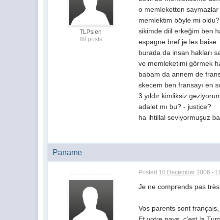
o memleketten saymazlar 
memlektim böyle mi oldu?
sikimde diil erkeğim ben ha
TLPsien
88 posts
espagne bref je les baise
burada da insan hakları sa
ve memleketimi görmek hakk
babam da annem de fransı
skecem ben fransayı en son
3 yıldır kimliksiz geziyoru
adalet mı bu? - justice?
ha ihtillal seviyormuşuz 
Paname
.............................
Posted
10 December 2006 - 1
Je ne comprends pas très
Vos parents sont français,
Et votre pays, c'est la Tur