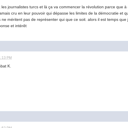
t les journalistes turcs et là ça va commencer la révolution parce que à
jamais cru en leur pouvoir qui dépasse les limites de la démocratie et
 ne méritent pas de représenter qui que ce soit. alors il est temps que j
onse et intérêt
1:13 PM
mbat K.
1:52 PM