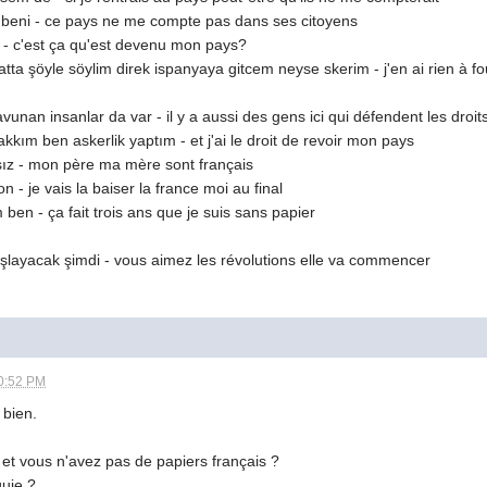
beni - ce pays ne me compte pas dans ses citoyens
 - c'est ça qu'est devenu mon pays?
tta şöyle söylim direk ispanyaya gitcem neyse skerim - j'en ai rien à foutr
vunan insanlar da var - il y a aussi des gens ici qui défendent les droi
ım ben askerlik yaptım - et j'ai le droit de revoir mon pays
z - mon père ma mère sont français
 - je vais la baiser la france moi au final
m ben - ça fait trois ans que je suis sans papier
başlayacak şimdi - vous aimez les révolutions elle va commencer
0:52 PM
 bien.
 et vous n'avez pas de papiers français ?
quie ?