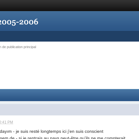
n de publication principal
0:41 PM
dayım - je suis resté longtemps ici j'en suis conscient
em de - si je rentrais au pays peut-être qu'ils ne me compterait