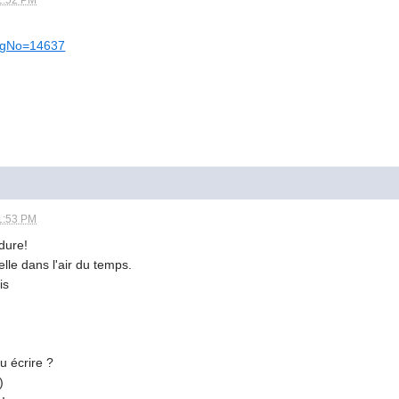
BlogNo=14637
1:53 PM
dure!
lle dans l'air du temps.
is
u écrire ?
)