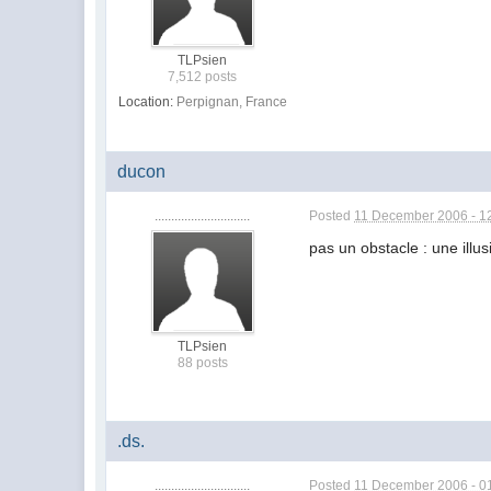
TLPsien
7,512 posts
Location:
Perpignan, France
ducon
.............................
Posted
11 December 2006 - 1
pas un obstacle : une illus
TLPsien
88 posts
.ds.
.............................
Posted
11 December 2006 - 0