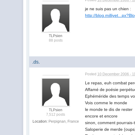
je ne suis pas un chien :
http://blog.milliyet...px?
TLPsien
88 posts
.ds.
.............................
Posted
10 December 2006 - 1
Le repas, euh combat per
Affamé de poésie perpétue
Ephéméride des temps vo
Vois comme le monde
le monde te dis de rester
TLPsien
7,512 posts
encore et encore
Location:
Perpignan, France
sinon, comment pourrais-t
Saloperie de merde (oups