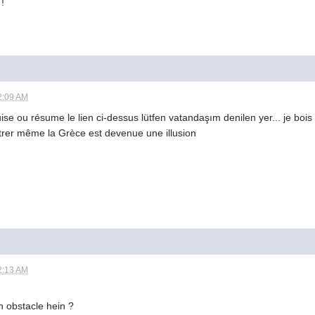
!
2:09 AM
uise ou résume le lien ci-dessus lütfen vatandaşım denilen yer... je b
ntrer même la Grèce est devenue une illusion
2:13 AM
n obstacle hein ?