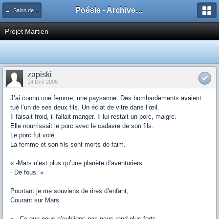
Poésie - Archives de Toute La Poésie - 2005 - 2006
← Salon de publication principal
Projet Martien
zapiski
14 Dec 2006
J’ai connu une femme, une paysanne. Des bombardements avaient
tué l’un de ses deux fils. Un éclat de vitre dans l’œil.
Il faisait froid, il fallait manger. Il lui restait un porc, maigre.
Elle nourrissait le porc avec le cadavre de son fils.
Le porc fut volé.
La femme et son fils sont morts de faim.
« -Mars n’est plus qu’une planète d’aventuriers.
- De fous. »
Pourtant je me souviens de rires d’enfant,
Courant sur Mars.
« - Ce que nous n’oublions pas nous rend plus forts.