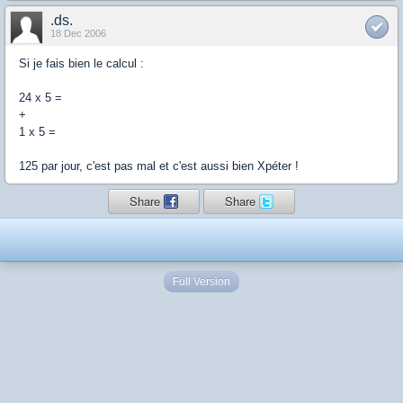
.ds.
18 Dec 2006
Si je fais bien le calcul :
24 x 5 =
+
1 x 5 =
125 par jour, c'est pas mal et c'est aussi bien Xpéter !
Share
Share
Full Version