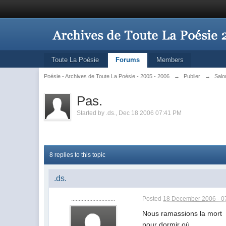
Toute La Poésie
Forums
Members
Poésie - Archives de Toute La Poésie - 2005 - 2006
→
Publier
→
Salo
Pas.
Started by
.ds.
,
Dec 18 2006 07:41 PM
8 replies to this topic
.ds.
.............................
Posted
18 December 2006 - 0
Nous ramassions la mort
pour dormir où