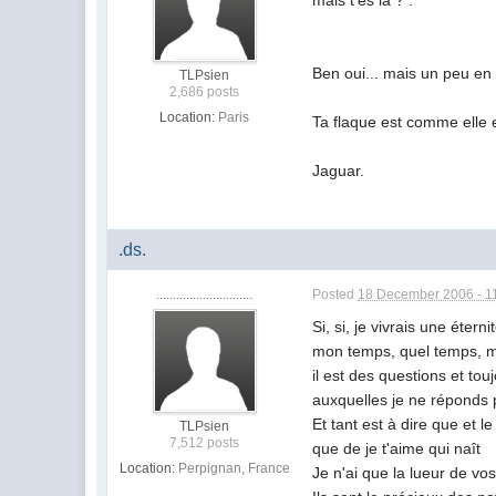
mais t'es là ? :
Ben oui... mais un peu en 
TLPsien
2,686 posts
Location:
Paris
Ta flaque est comme elle est
Jaguar.
.ds.
.............................
Posted
18 December 2006 - 1
Si, si, je vivrais une éterni
mon temps, quel temps, 
il est des questions et tou
auxquelles je ne réponds
Et tant est à dire que et le
TLPsien
7,512 posts
que de je t'aime qui naît
Location:
Perpignan, France
Je n'ai que la lueur de vo