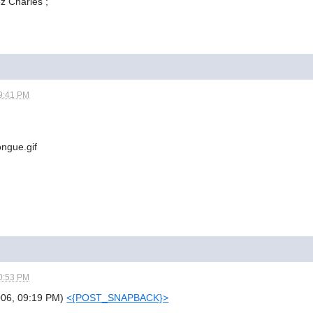
ez Charles ;
9:41 PM
0:53 PM
2006, 09:19 PM)
<{POST_SNAPBACK}>