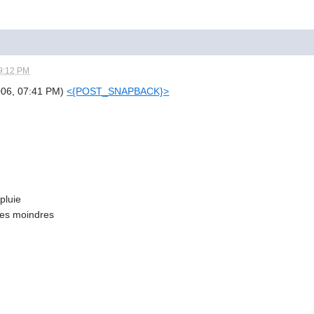
9:12 PM
2006, 07:41 PM)
<{POST_SNAPBACK}>
pluie
 les moindres