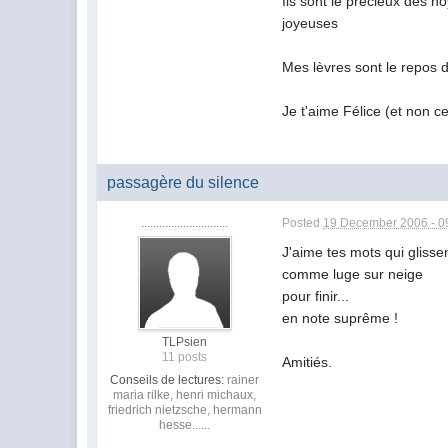
Ils sont le précieux des n
joyeuses
Mes lèvres sont le repos d
Je t'aime Félice (et non c
passagère du silence
.............................
Posted
19 December 2006 - 0
J'aime tes mots qui glisse
comme luge sur neige
pour finir...
en note suprême !
TLPsien
11 posts
Amitiés.
Conseils de lectures:
rainer
maria rilke, henri michaux,
friedrich nietzsche, hermann
hesse......