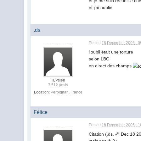
et je me suis recueillie ch
et j'ai oublié,
.ds.
.............................
Posted
18 December 2006 - 0
l'oubli était une torture
selon LBC
en direct des champs
TLPsien
7,512 posts
Location:
Perpignan, France
Félice
.............................
Posted
18 December 2006 - 1
Citation (.ds. @ Dec 18 