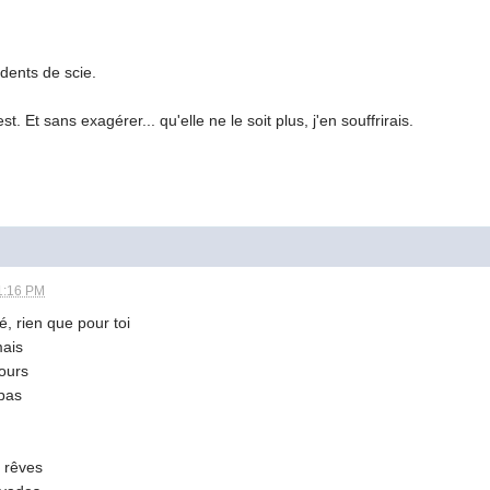
dents de scie.
. Et sans exagérer... qu'elle ne le soit plus, j'en souffrirais.
1:16 PM
té, rien que pour toi
mais
jours
 pas
s rêves