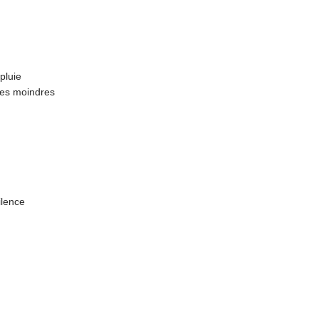
pluie
 les moindres
ilence