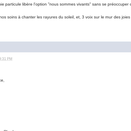
finie particule libère l'option "nous sommes vivants" sans se préoccuper 
s soins à chanter les rayures du soleil, et, 3 voix sur le mur des joies 
9:31 PM
ce,