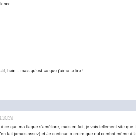
ilence
f, hein... mais qu'est-ce que j'aime te lire !
9:19 PM
ce que ma flaque s'améliore, mais en fait, je vais tellement vite que t
en fait jamais assez) et Je continue à croire que nul combat même à la 