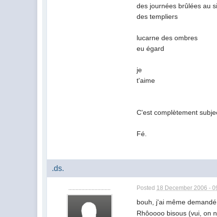
des journées brûlées au s
des templiers
lucarne des ombres
eu égard
je
t'aime
C'est complètement subjecti
Fé.
.ds.
.............................
Posted
18 December 2006 - 0
bouh, j'ai même demandé à 
Rhôoooo bisous (vui, on n'