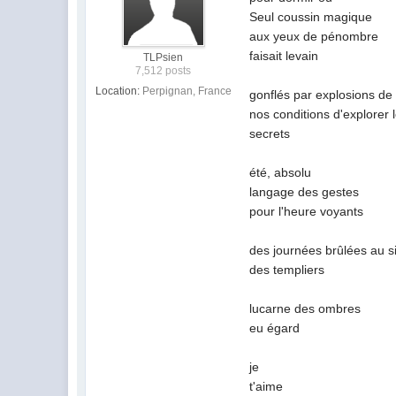
Seul coussin magique
aux yeux de pénombre
faisait levain
TLPsien
7,512 posts
Location:
Perpignan, France
gonflés par explosions de 
nos conditions d'explorer
secrets
été, absolu
langage des gestes
pour l'heure voyants
des journées brûlées au s
des templiers
lucarne des ombres
eu égard
je
t'aime