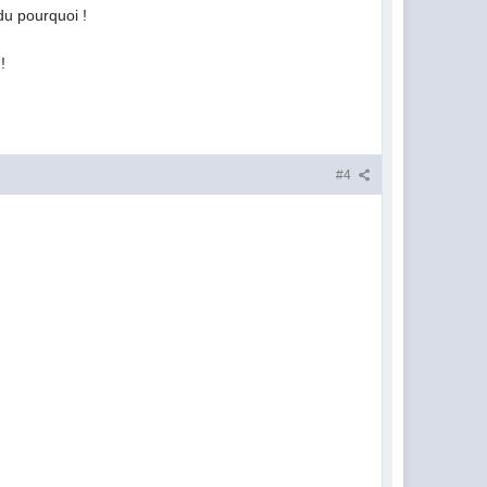
du pourquoi !
!
#4