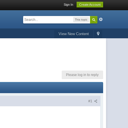
Sign In
Create Account
This topic
View New Content
Please log in to reply
#1