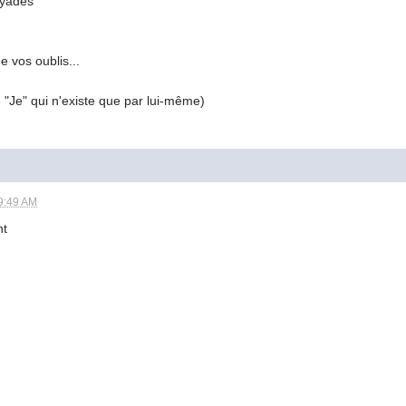
oyades
e vos oublis...
e "Je" qui n'existe que par lui-même)
9:49 AM
nt