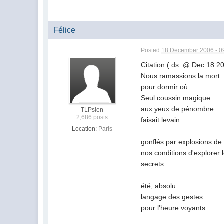
Félice
.............................
Posted
18 December 2006 - 0
Citation (.ds. @ Dec 18 
Nous ramassions la mort
pour dormir où
Seul coussin magique
aux yeux de pénombre
TLPsien
2,686 posts
faisait levain
Location:
Paris
gonflés par explosions de 
nos conditions d'explorer
secrets
été, absolu
langage des gestes
pour l'heure voyants