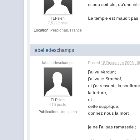
si peu soit-ele, qu'une in
Le temple est maudit pas no
TLPsien
7,512 posts
Location:
Perpignan, France
labelledeschamps
labelledeschamps
Posted
18 December 2006 - 0
j'ai vu Verdun;
j'ai vu le Struthof,
et j'ai ressenti, la souffran
la torture,
et
TLPsien
615 posts
cette supplique,
Publications:
tout plein
donnez nous la mort
je ne l'ai pas ramassée ;