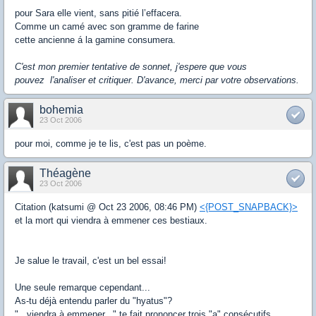
pour Sara elle vient, sans pitié l’effacera.
Comme un camé avec son gramme de farine
cette ancienne á la gamine consumera.
C'est mon premier tentative de sonnet, j'espere que vous
pouvez l'analiser et critiquer. D'avance, merci par votre observations.
bohemia
23 Oct 2006
pour moi, comme je te lis, c'est pas un poème.
Théagène
23 Oct 2006
Citation (katsumi @ Oct 23 2006, 08:46 PM)
<{POST_SNAPBACK}>
et la mort qui viendra à emmener ces bestiaux.
Je salue le travail, c'est un bel essai!
Une seule remarque cependant...
As-tu déjà entendu parler du "hyatus"?
"...viendr
a
à
em
mener..." te fait prononcer trois "a" consécutifs...