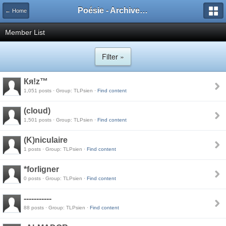
Poésie - Archives de Toute La Poésie - 2005 - 2006
← Home
Member List
Filter »
Кя!z™
1,051 posts · Group: TLPsien ·
Find content
(cloud)
1,501 posts · Group: TLPsien ·
Find content
(K)niculaire
1 posts · Group: TLPsien ·
Find content
*forligner
0 posts · Group: TLPsien ·
Find content
-----------
88 posts · Group: TLPsien ·
Find content