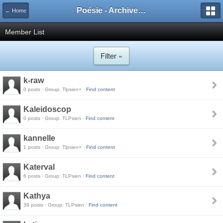
Poésie - Archives de Toute La Poésie - 2005 - 2006
← Home
Member List
Filter »
k-raw
0 posts · Group: Tlpsien+ ·
Find content
Kaleidoscop
0 posts · Group: TLPsien ·
Find content
kannelle
1 posts · Group: Tlpsien+ ·
Find content
Katerval
6 posts · Group: TLPsien ·
Find content
Kathya
39 posts · Group: TLPsien ·
Find content