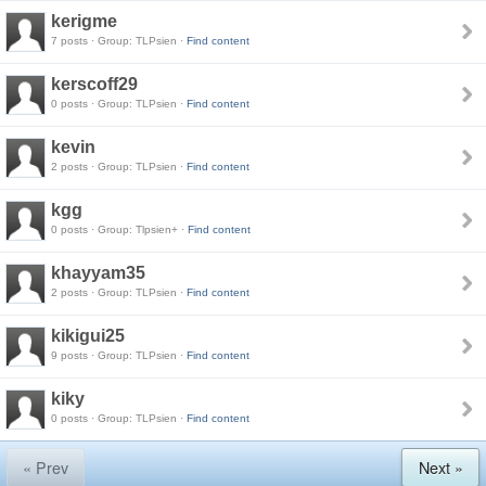
kerigme
7 posts · Group: TLPsien ·
Find content
kerscoff29
0 posts · Group: TLPsien ·
Find content
kevin
2 posts · Group: TLPsien ·
Find content
kgg
0 posts · Group: Tlpsien+ ·
Find content
khayyam35
2 posts · Group: TLPsien ·
Find content
kikigui25
9 posts · Group: TLPsien ·
Find content
kiky
0 posts · Group: TLPsien ·
Find content
« Prev
Next »