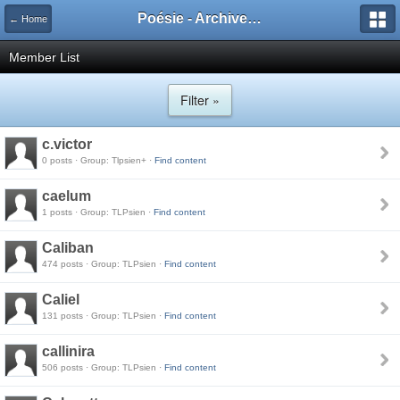
Poésie - Archives de Toute La Poésie - 2005 - 2006
← Home
Member List
Filter »
c.victor
0 posts · Group: Tlpsien+ ·
Find content
caelum
1 posts · Group: TLPsien ·
Find content
Caliban
474 posts · Group: TLPsien ·
Find content
Caliel
131 posts · Group: TLPsien ·
Find content
callinira
506 posts · Group: TLPsien ·
Find content