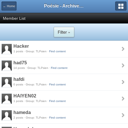
Poésie - Archives de Toute La Poésie - 2005 - 2006
← Home
Member List
Filter »
Hacker
1 posts · Group: TLPsien ·
Find content
had75
14 posts · Group: TLPsien ·
Find content
hafdi
0 posts · Group: TLPsien ·
Find content
HAIYEN02
1 posts · Group: TLPsien ·
Find content
hameda
2 posts · Group: TLPsien ·
Find content