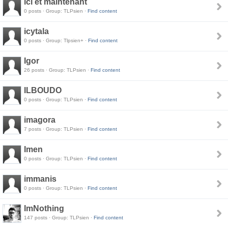
ici et maintenant
0 posts · Group: TLPsien ·
Find content
icytala
0 posts · Group: Tlpsien+ ·
Find content
Igor
26 posts · Group: TLPsien ·
Find content
ILBOUDO
0 posts · Group: TLPsien ·
Find content
imagora
7 posts · Group: TLPsien ·
Find content
Imen
0 posts · Group: TLPsien ·
Find content
immanis
0 posts · Group: TLPsien ·
Find content
ImNothing
147 posts · Group: TLPsien ·
Find content