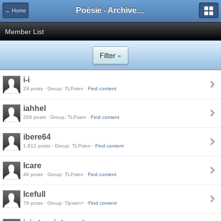
Poésie - Archives de Toute La Poésie - 2005 - 2006
← Home
Member List
Filter »
i-i
29 posts · Group: TLPsien ·
Find content
iahhel
269 posts · Group: TLPsien ·
Find content
ibere64
1,812 posts · Group: TLPsien ·
Find content
Icare
46 posts · Group: TLPsien ·
Find content
Icefull
79 posts · Group: Tlpsien+ ·
Find content