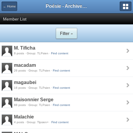
Poésie - Archives de Toute La Poésie - 2005 - 2006
← Home
Member List
Filter »
M. Tificha
8 posts · Group: TLPsien ·
Find content
macadam
26 posts · Group: TLPsien ·
Find content
magaubei
16 posts · Group: TLPsien ·
Find content
Maisonnier Serge
88 posts · Group: TLPsien ·
Find content
Malachie
4 posts · Group: Tlpsien+ ·
Find content