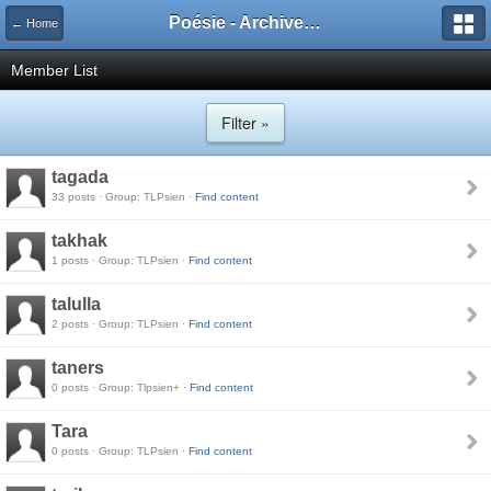
Poésie - Archives de Toute La Poésie - 2005 - 2006
← Home
Member List
Filter »
tagada
33 posts · Group: TLPsien ·
Find content
takhak
1 posts · Group: TLPsien ·
Find content
talulla
2 posts · Group: TLPsien ·
Find content
taners
0 posts · Group: Tlpsien+ ·
Find content
Tara
0 posts · Group: TLPsien ·
Find content