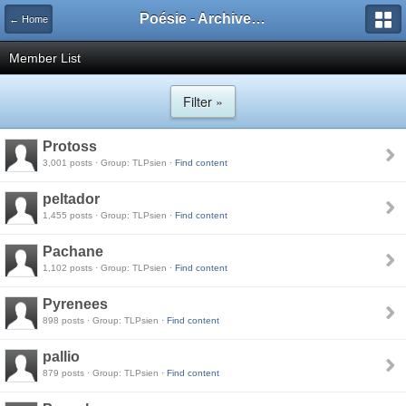
Poésie - Archives de Toute La Poésie - 2005 - 2006
← Home
Member List
Filter »
Protoss
3,001 posts · Group: TLPsien ·
Find content
peltador
1,455 posts · Group: TLPsien ·
Find content
Pachane
1,102 posts · Group: TLPsien ·
Find content
Pyrenees
898 posts · Group: TLPsien ·
Find content
pallio
879 posts · Group: TLPsien ·
Find content