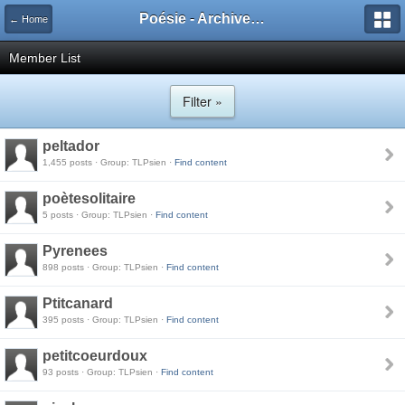
Poésie - Archives de Toute La Poésie - 2005 - 2006
← Home
Member List
Filter »
peltador
1,455 posts · Group: TLPsien ·
Find content
poètesolitaire
5 posts · Group: TLPsien ·
Find content
Pyrenees
898 posts · Group: TLPsien ·
Find content
Ptitcanard
395 posts · Group: TLPsien ·
Find content
petitcoeurdoux
93 posts · Group: TLPsien ·
Find content