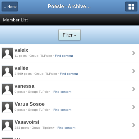
Poésie - Archives de Toute La Poésie - 2005 - 2006
← Home
Member List
Filter »
valeix
11 posts · Group: TLPsien ·
Find content
vallée
2,569 posts · Group: TLPsien ·
Find content
vanessa
0 posts · Group: TLPsien ·
Find content
Varus Sosoe
0 posts · Group: TLPsien ·
Find content
Vasavoirsi
284 posts · Group: Tlpsien+ ·
Find content