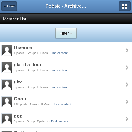
Poésie - Archives de Toute La Poésie - 2005 - 2006
← Home
Member List
Filter »
Givence
1 posts · Group: TLPsien ·
Find content
gla_dia_teur
0 posts · Group: TLPsien ·
Find content
glw
8 posts · Group: TLPsien ·
Find content
Gnou
148 posts · Group: TLPsien ·
Find content
god
0 posts · Group: Tlpsien+ ·
Find content