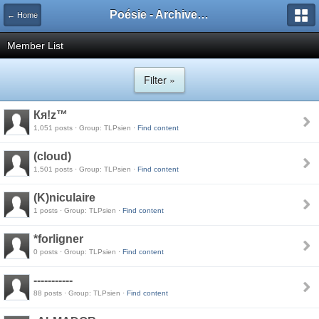
Poésie - Archives de Toute La Poésie - 2005 - 2006
← Home
Member List
Filter »
Кя!z™
1,051 posts · Group: TLPsien ·
Find content
(cloud)
1,501 posts · Group: TLPsien ·
Find content
(K)niculaire
1 posts · Group: TLPsien ·
Find content
*forligner
0 posts · Group: TLPsien ·
Find content
-----------
88 posts · Group: TLPsien ·
Find content