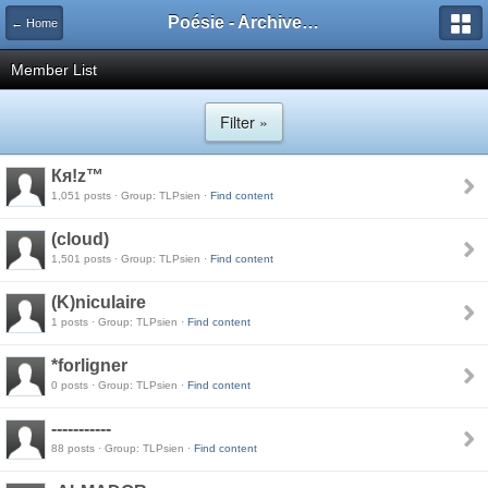
Poésie - Archives de Toute La Poésie - 2005 - 2006
← Home
Member List
Filter »
Кя!z™
1,051 posts · Group: TLPsien ·
Find content
(cloud)
1,501 posts · Group: TLPsien ·
Find content
(K)niculaire
1 posts · Group: TLPsien ·
Find content
*forligner
0 posts · Group: TLPsien ·
Find content
-----------
88 posts · Group: TLPsien ·
Find content