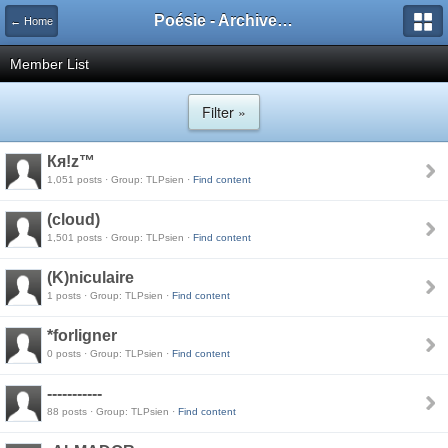
Poésie - Archives de Toute La Poésie - 2005 - 2006
← Home
Member List
Filter »
Кя!z™
1,051 posts · Group: TLPsien ·
Find content
(cloud)
1,501 posts · Group: TLPsien ·
Find content
(K)niculaire
1 posts · Group: TLPsien ·
Find content
*forligner
0 posts · Group: TLPsien ·
Find content
-----------
88 posts · Group: TLPsien ·
Find content