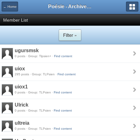
Poésie - Archives de Toute La Poésie - 2005 - 2006
← Home
Member List
Filter »
ugursmsk
0 posts · Group: Tlpsien+ ·
Find content
uiox
295 posts · Group: TLPsien ·
Find content
uiox1
0 posts · Group: TLPsien ·
Find content
Ulrick
0 posts · Group: TLPsien ·
Find content
ultreia
0 posts · Group: TLPsien ·
Find content