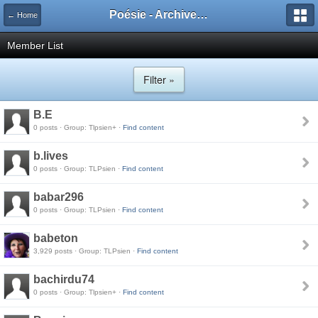
Poésie - Archives de Toute La Poésie - 2005 - 2006
← Home
Member List
Filter »
B.E
0 posts · Group: Tlpsien+ ·
Find content
b.lives
0 posts · Group: TLPsien ·
Find content
babar296
0 posts · Group: TLPsien ·
Find content
babeton
3,929 posts · Group: TLPsien ·
Find content
bachirdu74
0 posts · Group: Tlpsien+ ·
Find content