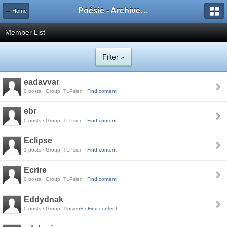
Poésie - Archives de Toute La Poésie - 2005 - 2006
← Home
Member List
Filter »
eadavvar
0 posts · Group: TLPsien ·
Find content
ebr
0 posts · Group: TLPsien ·
Find content
Eclipse
1 posts · Group: TLPsien ·
Find content
Ecrire
0 posts · Group: TLPsien ·
Find content
Eddydnak
0 posts · Group: Tlpsien+ ·
Find content