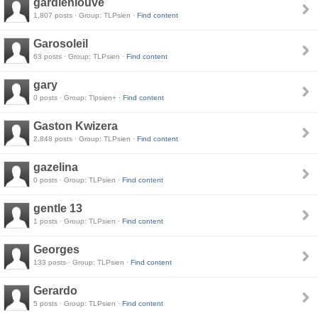
gardienlouve
1,807 posts · Group: TLPsien ·
Find content
Garosoleil
63 posts · Group: TLPsien ·
Find content
gary
0 posts · Group: Tlpsien+ ·
Find content
Gaston Kwizera
2,848 posts · Group: TLPsien ·
Find content
gazelina
0 posts · Group: TLPsien ·
Find content
gentle 13
1 posts · Group: TLPsien ·
Find content
Georges
133 posts · Group: TLPsien ·
Find content
Gerardo
5 posts · Group: TLPsien ·
Find content