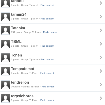
taribou
0 posts · Group: Tlpsien+ ·
Find content
tarmin24
0 posts · Group: Tlpsien+ ·
Find content
Tatenka
157 posts · Group: TLPsien ·
Find content
TBML
0 posts · Group: Tlpsien+ ·
Find content
Tchen
0 posts · Group: Tlpsien+ ·
Find content
Tempsdemot
0 posts · Group: TLPsien ·
Find content
tendrelion
76 posts · Group: TLPsien ·
Find content
terpsichores
0 posts · Group: TLPsien ·
Find content