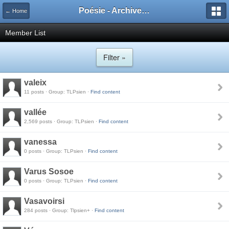
Poésie - Archives de Toute La Poésie - 2005 - 2006
← Home
Member List
Filter »
valeix
11 posts · Group: TLPsien ·
Find content
vallée
2,569 posts · Group: TLPsien ·
Find content
vanessa
0 posts · Group: TLPsien ·
Find content
Varus Sosoe
0 posts · Group: TLPsien ·
Find content
Vasavoirsi
284 posts · Group: Tlpsien+ ·
Find content