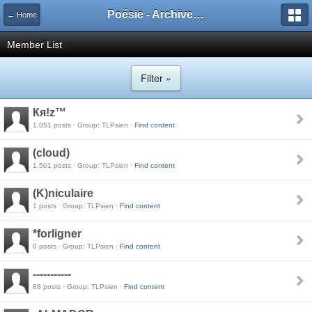
Poésie - Archives de Toute La Poésie - 2005 - 2006
← Home
Member List
Filter »
Кя!z™
1,051 posts · Group: TLPsien ·
Find content
(cloud)
1,501 posts · Group: TLPsien ·
Find content
(K)niculaire
1 posts · Group: TLPsien ·
Find content
*forligner
0 posts · Group: TLPsien ·
Find content
-----------
88 posts · Group: TLPsien ·
Find content