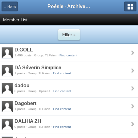
Poésie - Archives de Toute La Poésie - 2005 - 2006
← Home
Member List
Filter »
D.GOLL
1,406 posts · Group: TLPsien ·
Find content
Dâ Séverin Simplice
1 posts · Group: TLPsien ·
Find content
dadou
0 posts · Group: Tlpsien+ ·
Find content
Dagobert
1 posts · Group: TLPsien ·
Find content
DALHIA ZH
0 posts · Group: TLPsien ·
Find content