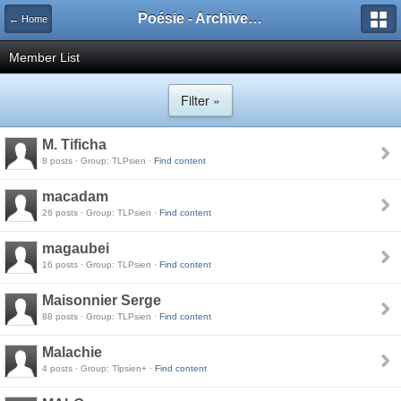
Poésie - Archives de Toute La Poésie - 2005 - 2006
← Home
Member List
Filter »
M. Tificha
8 posts · Group: TLPsien ·
Find content
macadam
26 posts · Group: TLPsien ·
Find content
magaubei
16 posts · Group: TLPsien ·
Find content
Maisonnier Serge
88 posts · Group: TLPsien ·
Find content
Malachie
4 posts · Group: Tlpsien+ ·
Find content