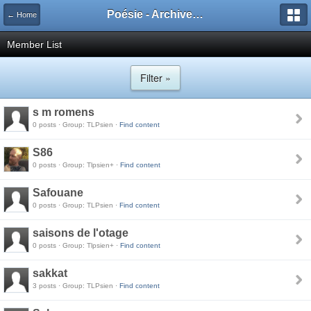
Poésie - Archives de Toute La Poésie - 2005 - 2006
← Home
Member List
Filter »
s m romens
0 posts · Group: TLPsien ·
Find content
S86
0 posts · Group: Tlpsien+ ·
Find content
Safouane
0 posts · Group: TLPsien ·
Find content
saisons de l'otage
0 posts · Group: Tlpsien+ ·
Find content
sakkat
3 posts · Group: TLPsien ·
Find content