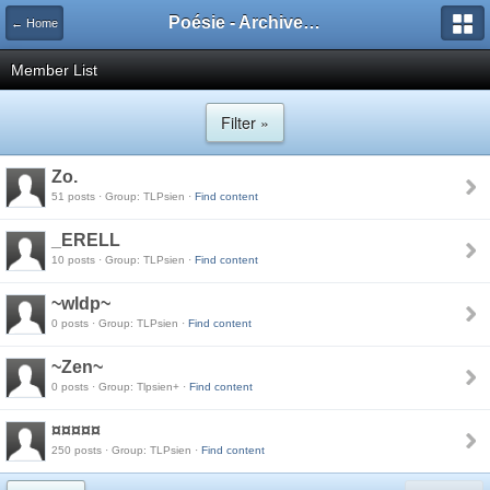
Poésie - Archives de Toute La Poésie - 2005 - 2006
← Home
Member List
Filter »
Zo.
51 posts · Group: TLPsien ·
Find content
_ERELL
10 posts · Group: TLPsien ·
Find content
~wldp~
0 posts · Group: TLPsien ·
Find content
~Zen~
0 posts · Group: Tlpsien+ ·
Find content
¤¤¤¤¤
250 posts · Group: TLPsien ·
Find content