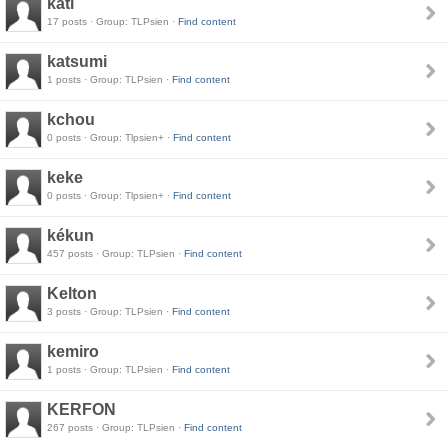
kati
17 posts · Group: TLPsien ·
Find content
katsumi
1 posts · Group: TLPsien ·
Find content
kchou
0 posts · Group: Tlpsien+ ·
Find content
keke
0 posts · Group: Tlpsien+ ·
Find content
kékun
457 posts · Group: TLPsien ·
Find content
Kelton
3 posts · Group: TLPsien ·
Find content
kemiro
1 posts · Group: TLPsien ·
Find content
KERFON
267 posts · Group: TLPsien ·
Find content