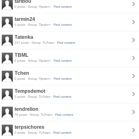
taribou
0 posts · Group: Tlpsien+ ·
Find content
tarmin24
0 posts · Group: Tlpsien+ ·
Find content
Tatenka
157 posts · Group: TLPsien ·
Find content
TBML
0 posts · Group: Tlpsien+ ·
Find content
Tchen
0 posts · Group: Tlpsien+ ·
Find content
Tempsdemot
0 posts · Group: TLPsien ·
Find content
tendrelion
76 posts · Group: TLPsien ·
Find content
terpsichores
0 posts · Group: TLPsien ·
Find content