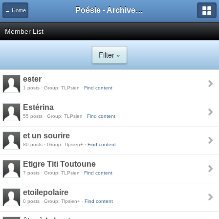
Poésie - Archives de Toute La Poésie - 2005 - 2006
← Home
Member List
Filter »
ester
1 posts · Group: TLPsien ·
Find content
Estérina
55 posts · Group: TLPsien ·
Find content
et un sourire
80 posts · Group: Tlpsien+ ·
Find content
Etigre Titi Toutoune
7 posts · Group: TLPsien ·
Find content
etoilepolaire
0 posts · Group: Tlpsien+ ·
Find content