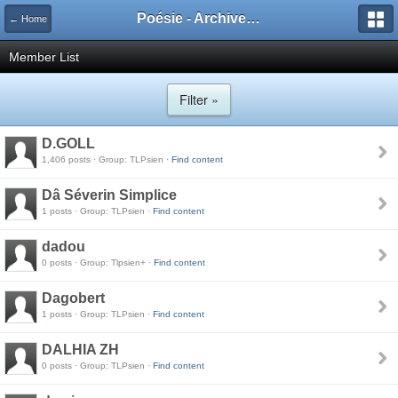
Poésie - Archives de Toute La Poésie - 2005 - 2006
← Home
Member List
Filter »
D.GOLL
1,406 posts · Group: TLPsien ·
Find content
Dâ Séverin Simplice
1 posts · Group: TLPsien ·
Find content
dadou
0 posts · Group: Tlpsien+ ·
Find content
Dagobert
1 posts · Group: TLPsien ·
Find content
DALHIA ZH
0 posts · Group: TLPsien ·
Find content