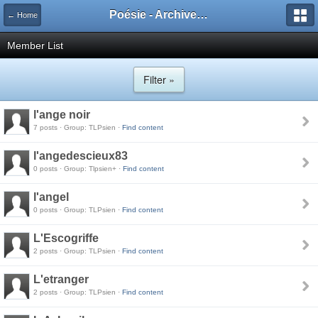
Poésie - Archives de Toute La Poésie - 2005 - 2006
← Home
Member List
Filter »
l'ange noir
7 posts · Group: TLPsien ·
Find content
l'angedescieux83
0 posts · Group: Tlpsien+ ·
Find content
l'angel
0 posts · Group: TLPsien ·
Find content
L'Escogriffe
2 posts · Group: TLPsien ·
Find content
L'etranger
2 posts · Group: TLPsien ·
Find content