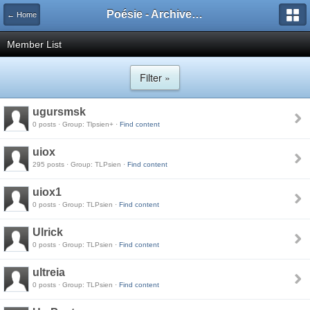
Poésie - Archives de Toute La Poésie - 2005 - 2006
← Home
Member List
Filter »
ugursmsk
0 posts · Group: Tlpsien+ ·
Find content
uiox
295 posts · Group: TLPsien ·
Find content
uiox1
0 posts · Group: TLPsien ·
Find content
Ulrick
0 posts · Group: TLPsien ·
Find content
ultreia
0 posts · Group: TLPsien ·
Find content