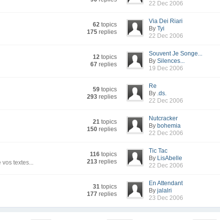
22 Dec 2006
Via Dei Riari
62
topics
By
Tyi
175
replies
22 Dec 2006
Souvent Je Songe...
12
topics
By
Silences...
67
replies
19 Dec 2006
Re
59
topics
By
.ds.
293
replies
22 Dec 2006
Nutcracker
21
topics
By
bohemia
150
replies
22 Dec 2006
Tic Tac
116
topics
By
LisAbelle
213
replies
vos textes...
22 Dec 2006
En Attendant
31
topics
By
jalalri
177
replies
23 Dec 2006