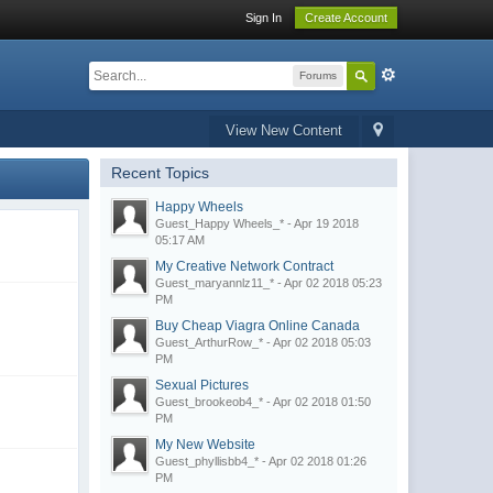
Sign In
Create Account
Forums
View New Content
Recent Topics
Happy Wheels
Guest_Happy Wheels_* - Apr 19 2018
05:17 AM
My Creative Network Contract
Guest_maryannlz11_* - Apr 02 2018 05:23
PM
Buy Cheap Viagra Online Canada
Guest_ArthurRow_* - Apr 02 2018 05:03
PM
Sexual Pictures
Guest_brookeob4_* - Apr 02 2018 01:50
PM
My New Website
Guest_phyllisbb4_* - Apr 02 2018 01:26
PM