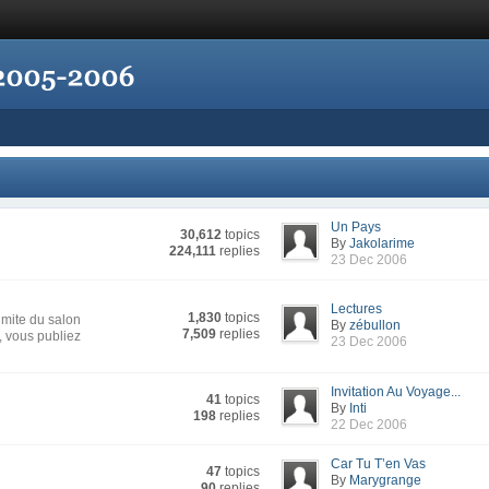
Un Pays
30,612
topics
By
Jakolarime
224,111
replies
23 Dec 2006
Lectures
1,830
topics
imite du salon
By
zébullon
7,509
replies
s, vous publiez
23 Dec 2006
Invitation Au Voyage...
41
topics
By
Inti
198
replies
22 Dec 2006
Car Tu T’en Vas
47
topics
By
Marygrange
90
replies