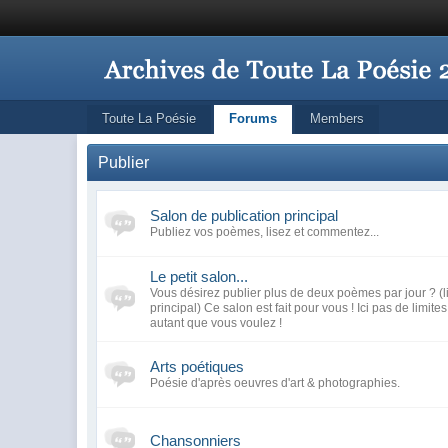
Toute La Poésie
Forums
Members
Publier
Salon de publication principal
Publiez vos poèmes, lisez et commentez...
Le petit salon...
Vous désirez publier plus de deux poèmes par jour ? (l
principal) Ce salon est fait pour vous ! Ici pas de limite
autant que vous voulez !
Arts poétiques
Poésie d'après oeuvres d'art & photographies.
Chansonniers