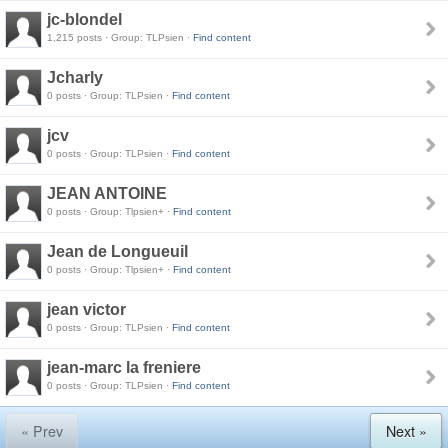
jc-blondel
1,215 posts · Group: TLPsien ·
Find content
Jcharly
0 posts · Group: TLPsien ·
Find content
jcv
0 posts · Group: TLPsien ·
Find content
JEAN ANTOINE
0 posts · Group: Tlpsien+ ·
Find content
Jean de Longueuil
0 posts · Group: Tlpsien+ ·
Find content
jean victor
0 posts · Group: TLPsien ·
Find content
jean-marc la freniere
0 posts · Group: TLPsien ·
Find content
« Prev
Next »