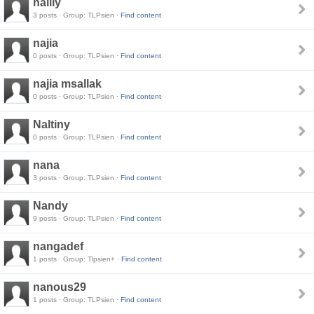
nailly
3 posts · Group: TLPsien ·
Find content
najia
0 posts · Group: TLPsien ·
Find content
najia msallak
0 posts · Group: TLPsien ·
Find content
Naltiny
0 posts · Group: TLPsien ·
Find content
nana
3 posts · Group: TLPsien ·
Find content
Nandy
9 posts · Group: TLPsien ·
Find content
nangadef
1 posts · Group: Tlpsien+ ·
Find content
nanous29
1 posts · Group: TLPsien ·
Find content