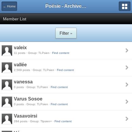
Poésie - Archives de Toute La Poésie - 2005 - 2006
← Home
Member List
Filter »
valeix
11 posts · Group: TLPsien ·
Find content
vallée
2,569 posts · Group: TLPsien ·
Find content
vanessa
0 posts · Group: TLPsien ·
Find content
Varus Sosoe
0 posts · Group: TLPsien ·
Find content
Vasavoirsi
284 posts · Group: Tlpsien+ ·
Find content