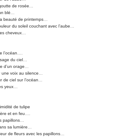
utte de rosée…
n blé…
auté de printemps…
leur du soleil couchant avec l’aube…
eveux…
e l’océan….
age du ciel…
d’un orage…
oix au silence…
 de ciel sur l’océan…
eux…
midité de tulipe
e et en feu….
apillons…
sa lumière…
r de fleurs avec les papillons…