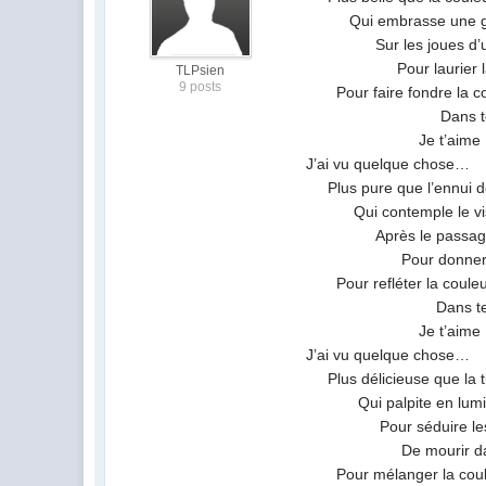
Qui embrasse une go
Sur les joues d’u
Pour laurier la be
TLPsien
9 posts
Pour faire fondre la cou
Dans tes ch
Je t’aime
J’ai vu quelque chose…
Plus pure que l’ennui d
Qui contemple le vis
Après le passage 
Pour donner une v
Pour refléter la couleur
Dans tes y
Je t’aime
J’ai vu quelque chose…
Plus délicieuse que la ti
Qui palpite en lumièr
Pour séduire les p
De mourir dans 
Pour mélanger la couleu