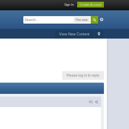
Sign In
Create Account
This topic
View New Content
Please log in to reply
#1