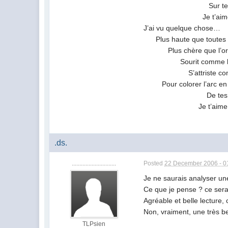
Sur tes jo
Je t’aim
J’ai vu quelque chose…
Plus haute que toutes l
Plus chère que l’o
Sourit comme la 
S’attriste comme
Pour colorer l’arc en ci
De tes coul
Je t’aime
.ds.
.............................
Posted
22 December 2006 - 0
Je ne saurais analyser une
Ce que je pense ? ce serai
Agréable et belle lecture,
Non, vraiment, une très bel
TLPsien