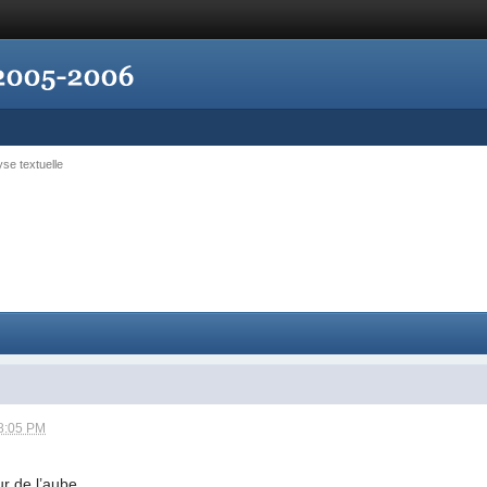
yse textuelle
8:05 PM
ur de l’aube…