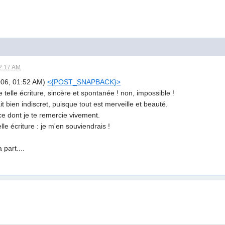
2:17 AM
2006, 01:52 AM)
<{POST_SNAPBACK}>
 telle écriture, sincère et spontanée ! non, impossible !
t bien indiscret, puisque tout est merveille et beauté.
 ce dont je te remercie vivement.
le écriture : je m'en souviendrais !
 part....