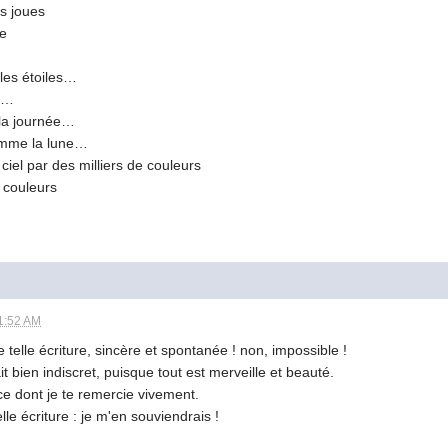
ues
e
es étoiles…
r…
journée…
 la lune…
el par des milliers de couleurs
eurs
1:52 AM
 telle écriture, sincère et spontanée ! non, impossible !
t bien indiscret, puisque tout est merveille et beauté.
 ce dont je te remercie vivement.
le écriture : je m'en souviendrais !