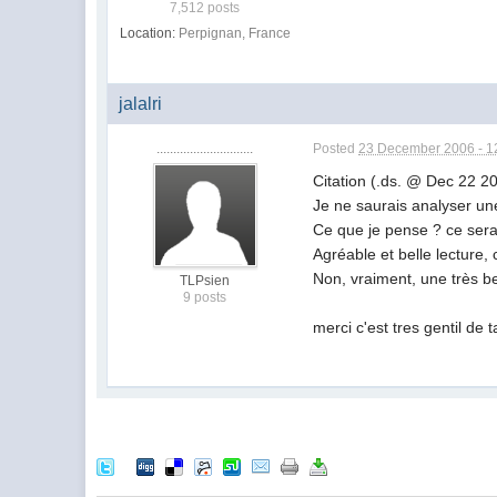
7,512 posts
Location:
Perpignan, France
jalalri
.............................
Posted
23 December 2006 - 1
Citation (.ds. @ Dec 22 
Je ne saurais analyser une
Ce que je pense ? ce serai
Agréable et belle lecture,
Non, vraiment, une très bel
TLPsien
9 posts
merci c'est tres gentil de ta