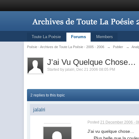
Toute La Poésie
Forums
Members
Poésie - Archives de Toute La Poésie - 2005 - 2006
→
Publier
→
Anal
J’ai Vu Quelque Chose…
Started by
jalalri
,
Dec 21 2006 08:05 PM
2 replies to this topic
jalalri
.............................
Posted
21 December 2006 - 0
J’ai vu quelque chose…
Plus belle que la coule