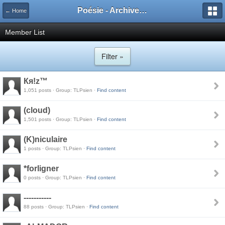
Poésie - Archives de Toute La Poésie - 2005 - 2006
← Home
Member List
Filter »
Кя!z™
1,051 posts · Group: TLPsien ·
Find content
(cloud)
1,501 posts · Group: TLPsien ·
Find content
(K)niculaire
1 posts · Group: TLPsien ·
Find content
*forligner
0 posts · Group: TLPsien ·
Find content
-----------
88 posts · Group: TLPsien ·
Find content