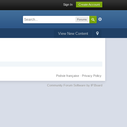
Sign In
Create Account
Forums
View New Content
Poésie française
·
Privacy Policy
Community Forum Software by IP.Board