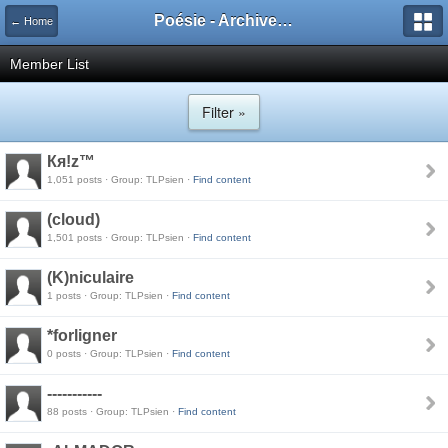
Poésie - Archives de Toute La Poésie - 2005 - 2006
← Home
Member List
Filter »
Кя!z™
1,051 posts · Group: TLPsien ·
Find content
(cloud)
1,501 posts · Group: TLPsien ·
Find content
(K)niculaire
1 posts · Group: TLPsien ·
Find content
*forligner
0 posts · Group: TLPsien ·
Find content
-----------
88 posts · Group: TLPsien ·
Find content