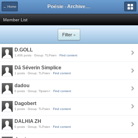
Poésie - Archives de Toute La Poésie - 2005 - 2006
← Home
Member List
Filter »
D.GOLL
1,406 posts · Group: TLPsien ·
Find content
Dâ Séverin Simplice
1 posts · Group: TLPsien ·
Find content
dadou
0 posts · Group: Tlpsien+ ·
Find content
Dagobert
1 posts · Group: TLPsien ·
Find content
DALHIA ZH
0 posts · Group: TLPsien ·
Find content